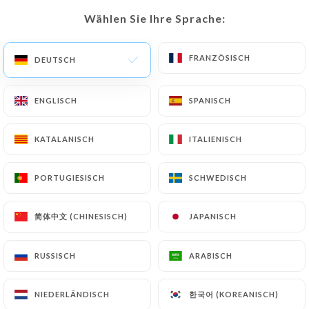
Wählen Sie Ihre Sprache:
Wählen Sie Ihre Sprache:
DE
MENÜ
FRANZÖSISCH
FRANZÖSISCH
DEUTSCH
DEUTSCH
ENGLISCH
ENGLISCH
SPANISCH
SPANISCH
/
START
BEWERTUNGEN
KATALANISCH
KATALANISCH
ITALIENISCH
ITALIENISCH
Bewertungen
PORTUGIESISCH
PORTUGIESISCH
SCHWEDISCH
SCHWEDISCH
简体中文 (CHINESISCH)
简体中文 (CHINESISCH)
JAPANISCH
JAPANISCH
121 Bewertungen auf Uniiti
RUSSISCH
RUSSISCH
ARABISCH
ARABISCH
4.6 / 5
한국어 (KOREANISCH)
한국어 (KOREANISCH)
NIEDERLÄNDISCH
NIEDERLÄNDISCH
100% echte, überprüfte Bewertungen.